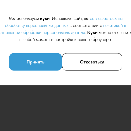
Мы используем
куки
. Используя сайт, вы
соглашаетесь на
обработку персональных данных
в соответствии с
политикой в
отношении обработки персональных данных
.
Куки
можно отключит
в любой момент в настройках вашего браузера.
Принять
Отказаться