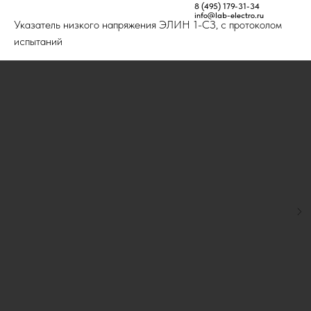
Главная
Товары
Указатели напряжения
8 (495) 179-31-34
info@lab-electro.ru
Указатель низкого напряжения ЭЛИН 1-СЗ, с протоколом
испытаний