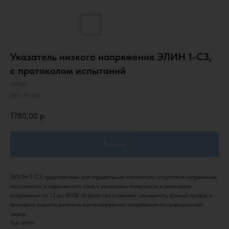
Указатель низкого напряжения ЭЛИН 1-СЗ,
с протоколом испытаний
ЭНЗА
SKU:
90305
1780,00
р.
Купить
ЭЛИН-1-СЗ предназначен для определения наличия или отсутствия напряжения
постоянного и переменного тока, с указанием полярности в диапазоне
напряжений от 12 до 400В. Устройство позволяет определить фазный провод и
примерно оценить величину контролируемого напряжения по градационной
шкале.
Тип: УНН