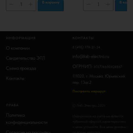
В корзину
В корзи
ИНФОРМАЦИЯ
КОНТАКТЫ
О компании
8 (495) 179-31-34
info@lab-electro.ru
Свидетельство ЭТЛ
ОГРНИП:
315774600424867
Схема проезда
111020, г. Москва, Юрьевский
Контакты
пер. 13ас2
Построить маршрут
ПРАВА
© Лаб-Электро, 2026.
Политика
Информация на сайте не является
конфиденциальности
публичной офертой, характеристики
и цены уточняйте. Все цены указаны
Согласие на рассылку
со всеми налогами.