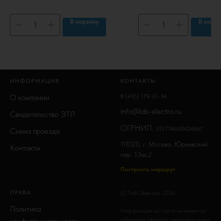
В корзину
В корзи
ИНФОРМАЦИЯ
КОНТАКТЫ
О компании
8 (495) 179-31-34
info@lab-electro.ru
Свидетельство ЭТЛ
ОГРНИП:
315774600424867
Схема проезда
111020, г. Москва, Юрьевский
Контакты
пер. 13ас2
Построить маршрут
ПРАВА
© Лаб-Электро, 2026.
Политика
Информация на сайте не является
конфиденциальности
публичной офертой, характеристики