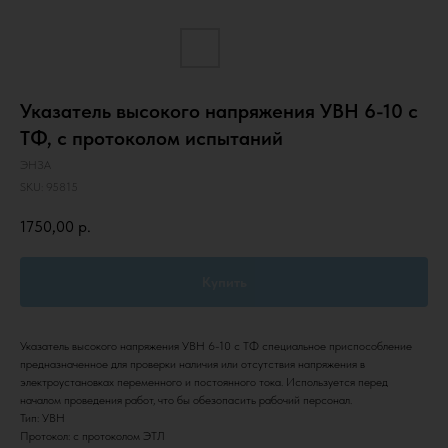
Указатель высокого напряжения УВН 6-10 с
ТФ, с протоколом испытаний
ЭНЗА
SKU:
95815
1750,00
р.
Купить
Указатель высокого напряжения УВН 6-10 с ТФ специальное приспособление
предназначенное для проверки наличия или отсутствия напряжения в
электроустановках переменного и постоянного тока. Используется перед
началом проведения работ, что бы обезопасить рабочий персонал.
Тип: УВН
Протокол: с протоколом ЭТЛ