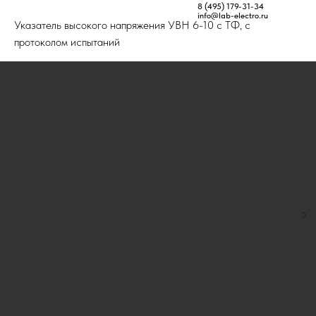
Главная
Товары
Указатели напряжения
8 (495) 179-31-34
info@lab-electro.ru
Указатель высокого напряжения УВН 6-10 с ТФ, с
протоколом испытаний