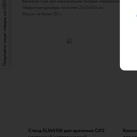
Покупайте наши товары на OZON: просто и удобно.
Величина тока при максимальном значени напряжения: 0,6 мА
Габаритные размеры: не более 25х15х165 мм
Масса: не более 80 г.
Стенд ELMA100 для хранения СИЗ
Компл
настенный металлический
для э