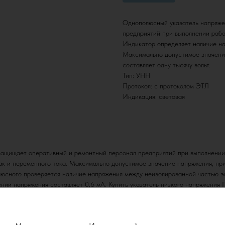
Однополюсный указатель напряже
предприятий при выполнении рабо
Индикатор определяет наличие нап
Максимально допустимое значение
составляет одну тысячу вольт.
Тип: УНН
Протокол: с протоколом ЭТЛ
Индикация: световая
щищает оперативный и ремонтный персонал предприятий при выполнении р
ак и переменного тока. Максимально допустимое значение напряжения, пр
сного проверяется наличие напряжения между неизолированной частью эле
чении напряжения составляет 0,6 мА. Купить указатель низкого напряжен