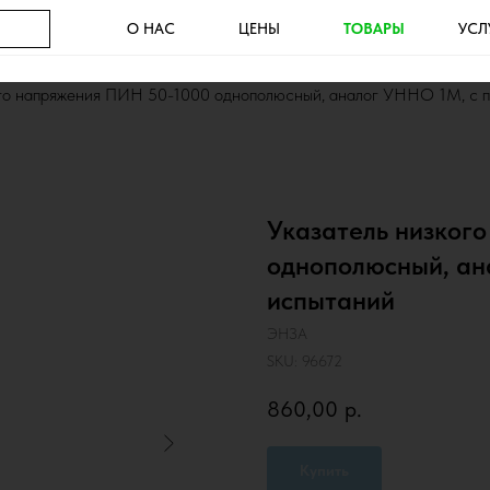
О НАС
ЦЕНЫ
ТОВАРЫ
УСЛ
ого напряжения ПИН 50-1000 однополюсный, аналог УННО 1М, с п
Указатель низког
однополюсный, ан
испытаний
ЭНЗА
SKU:
96672
860,00
р.
Купить