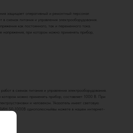
ния защищает оперативный и ремонтный персонал
т в схемах питания и управления электрооборудования.
ряжения как постоянного, так и переменного тока.
 напряжения, при котором можно применять прибор,
абот в схемах питания и управления электрооборудования.
и котором можно применять прибор, составляет 1000 В. При
ктроустановки и человеком. Указатель имеет световую
ия ПИН 50-1000В однополюсныйвы можете в нашем интернет-