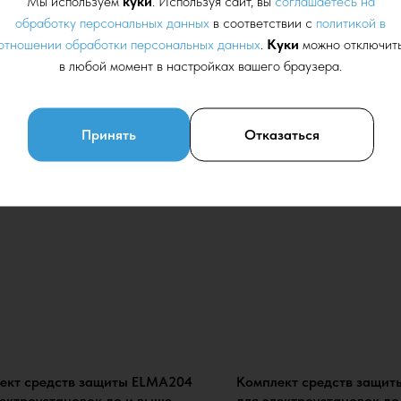
Мы используем
куки
. Используя сайт, вы
соглашаетесь на
обработку персональных данных
в соответствии с
политикой в
отношении обработки персональных данных
.
Куки
можно отключит
в любой момент в настройках вашего браузера.
Принять
Отказаться
протокол
ект средств защиты ELMA204
Комплект средств защи
лектроустановок до и выше
для электроустановок до