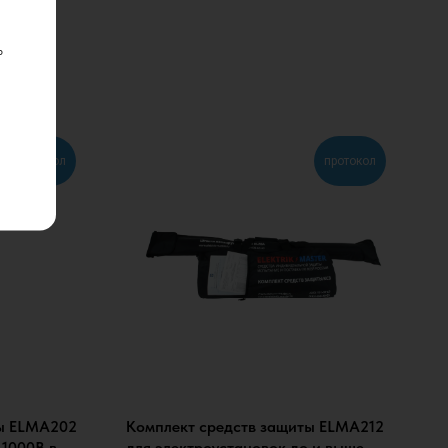
ь
протокол
протокол
ты ELMA202
Комплект средств защиты ELMA212
 1000В в
для электроустановок до и выше