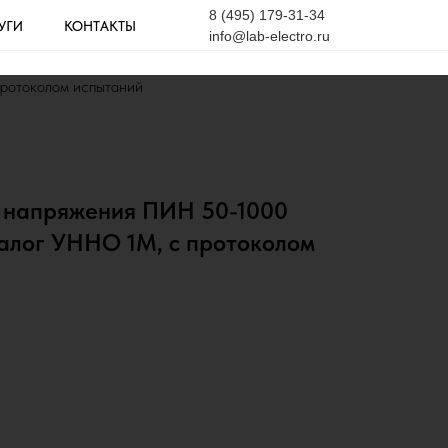
8 (495) 179-31-34
УГИ
КОНТАКТЫ
info@lab-electro.ru
ротоколом испытаний
о напряжения ПИН 50-1000
алог УННО 1М, с протоколом