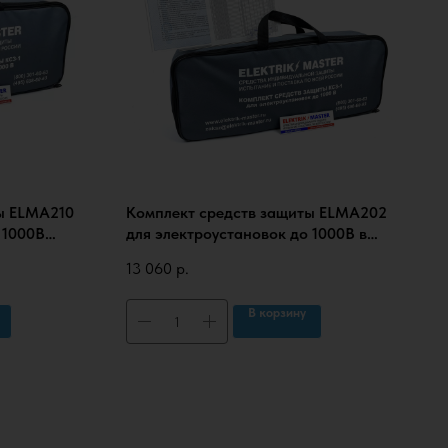
ы ELMA210
Комплект средств защиты ELMA202
 1000В
для электроустановок до 1000В в
, с
сумке (КСЗ-1П), с протоколами
13 060
р.
испытаний
В корзину