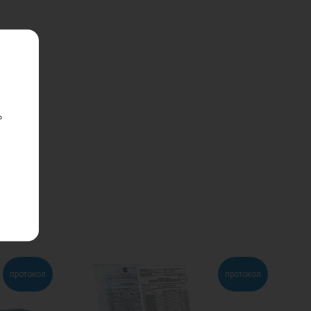
ь
протокол
протокол