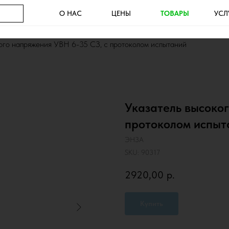
О НАС
ЦЕНЫ
ТОВАРЫ
УСЛ
ого напряжения УВН 6-35 СЗ, с протоколом испытаний
Указатель высоког
протоколом испыт
ЭНЗА
SKU:
90317
2920,00
р.
Купить