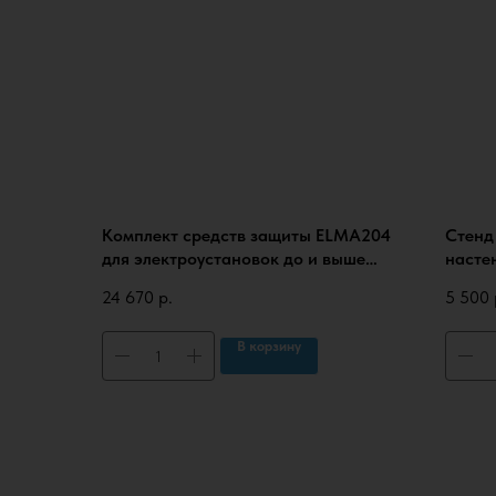
Комплект средств защиты ELMA204
Стенд
для электроустановок до и выше
насте
1000В в сумке (КСЗ-2П), с
униве
24 670
р.
5 500
протоколами испытаний
В корзину