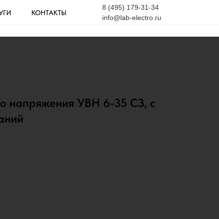
8 (495) 179-31-34
УГИ
КОНТАКТЫ
info@lab-electro.ru
о напряжения УВН 6-35 СЗ, с
аний