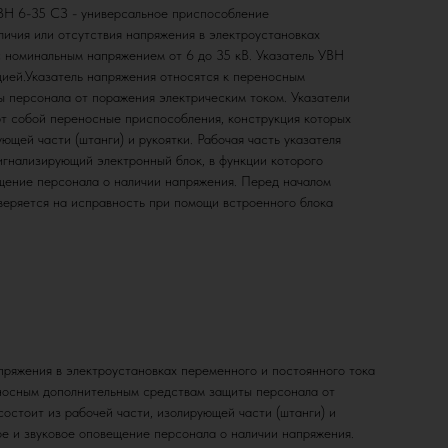
ВН 6-35 СЗ - универсальное приспособление
личия или отсутствия напряжения в электроустановках
с номинальным напряжением от 6 до 35 кВ. Указатель УВН
цией.Указатель напряжения относятся к переносным
 персонала от поражения электрическим током. Указатели
т собой переносные приспособления, конструкция которых
ующей части (штанги) и рукоятки. Рабочая часть указателя
игнализирующий электронный блок, в функции которого
ещение персонала о наличии напряжения. Перед началом
веряется на исправность при помощи встроенного блока
пряжения в электроустановках переменного и постоянного тока
еносным дополнительным средствам защиты персонала от
остоит из рабочей части, изолирующей части (штанги) и
вое и звуковое оповещение персонала о наличии напряжения.