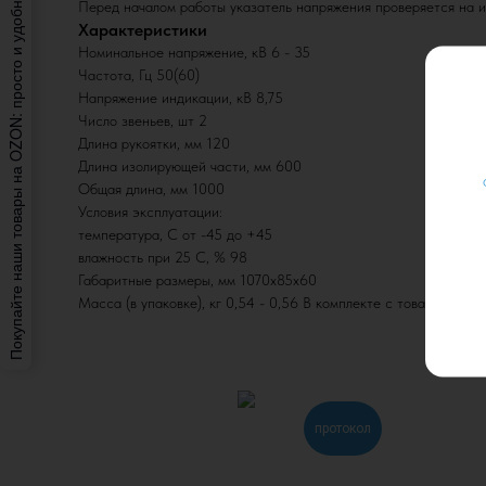
Покупайте наши товары на OZON: просто и удобно.
Перед началом работы указатель напряжения проверяется на и
Характеристики
Номинальное напряжение, кВ 6 - 35
Частота, Гц 50(60)
Напряжение индикации, кВ 8,75
Число звеньев, шт 2
Длина рукоятки, мм 120
Длина изолирующей части, мм 600
Общая длина, мм 1000
Условия эксплуатации:
температура, С от -45 до +45
влажность при 25 С, % 98
Габаритные размеры, мм 1070х85х60
Масса (в упаковке), кг 0,54 - 0,56 В комплекте с товаром пос
протокол