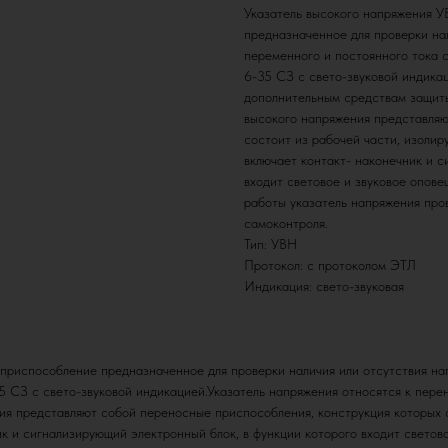
Указатель высокого напряжения У
предназначенное для проверки на
переменного и постоянного тока 
6-35 СЗ с свето-звуковой индика
дополнительным средствам защиты
высокого напряжения представляю
состоит из рабочей части, изолир
включает контакт- наконечник и с
входит световое и звуковое опов
работы указатель напряжения про
самоконтроля.
Тип: УВН
Протокол: с протоколом ЭТЛ
Индикация: свето-звуковая
приспособление предназначенное для проверки наличия или отсутствия на
5 СЗ с свето-звуковой индикацией.Указатель напряжения относятся к пер
ия представляют собой переносные приспособления, конструкция которых с
ник и сигнализирующий электронный блок, в функции которого входит свето