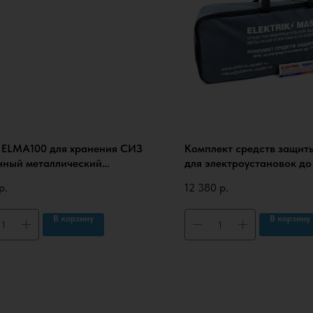
 ELMA100 для хранения СИЗ
Комплект средств защит
нный металлический
для электроустановок до
рсальный
эконом в сумке (КСЗ-1ЭП)
р.
12 380
р.
протоколами испытаний
В корзину
В корзину