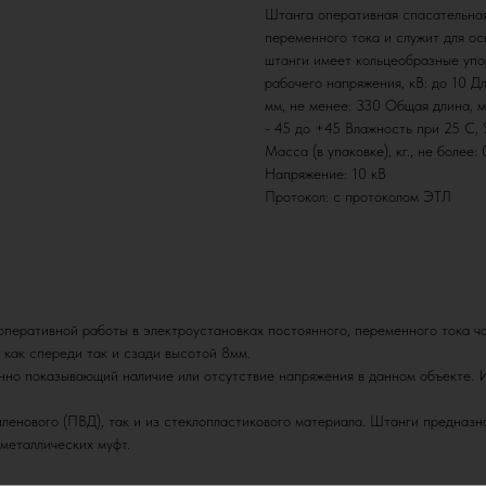
Штанга оперативная спасательная
переменного тока и служит для о
штанги имеет кольцеобразные упо
рабочего напряжения, кВ: до 10 Д
мм, не менее: 330 Общая длина, м
- 45 до +45 Влажность при 25 С, 
Масса (в упаковке), кг., не более
Напряжение: 10 кВ
Протокол: с протоколом ЭТЛ
еративной работы в электроустановках постоянного, переменного тока ча
 как спереди так и сзади высотой 8мм.
о показывающий наличие или отсутствие напряжения в данном объекте. И
енового (ПВД), так и из стеклопластикового материала. Штанги предназна
 металлических муфт.