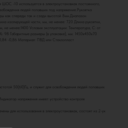
 ШОС -10 используется в электроустановках постоянного,
свобождения людей попавших под напряжение.Рукоятка
ры как спереди так и сзади высотой 8мм.Диапазон
лина изолирующей части, мм, не менее: 720 Длина рукоятки,
м, не менее:1400 Условия эксплуатации: Температура, С: от
%: 98 Габаритные размеры (в упаковке), мм: 1450х450х70
: 0,84 -0,86 Материал: ПВД или Стеклопласт
стотой 50(60)Гц. и служит для освобождения людей попавших
ндикатор напряжения имеет устройство контроля
чены для использования в электроустановках, состоят из 2-ух