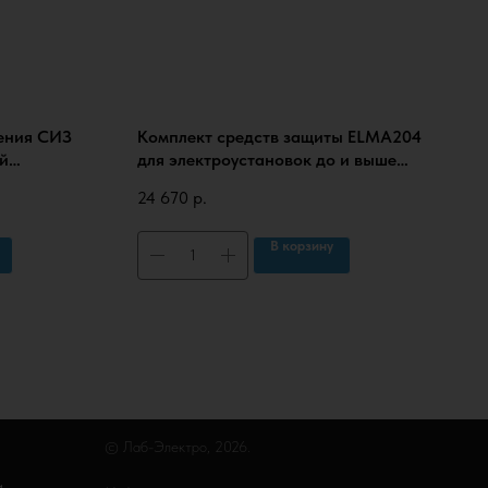
ения СИЗ
Комплект средств защиты ELMA204
й
для электроустановок до и выше
1000В в сумке (КСЗ-2П), с
24 670
р.
протоколами испытаний
В корзину
© Лаб-Электро, 2026.
и