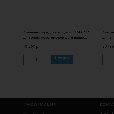
Комплект средств защиты ELMA212
Компл
для электроустановок до и выше
для э
1000В эконом в сумке (КСЗ-2ЭП), с
сумке
18 360
р.
23 190
протоколами испытаний
испыт
В корзину
ИНФОРМАЦИЯ
КОНТ
О компании
8 (495) 