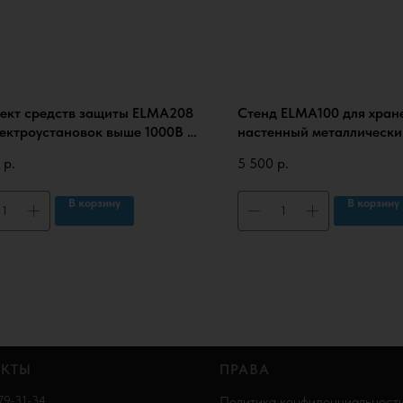
ект средств защиты ELMA208
Стенд ELMA100 для хран
лектроустановок выше 1000В в
настенный металлически
 (КСЗ-4П), с протоколами
универсальный
р.
5 500
р.
аний
В корзину
В корзину
АКТЫ
ПРАВА
179-31-34
Политика конфиденциальност