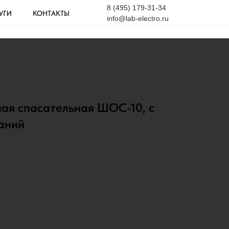
8 (495) 179-31-34
УГИ
КОНТАКТЫ
info@lab-electro.ru
ая спасательная ШОС-10, с
аний