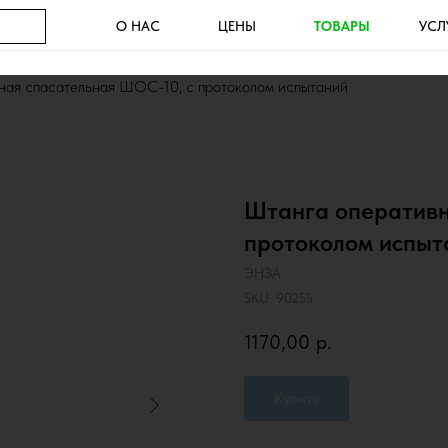
О НАС
ЦЕНЫ
ТОВАРЫ
УСЛ
ная спасательная ШОС-10, с протоколом испытаний
Штанга оперативн
протоколом испыт
ЭНЗА
SKU:
90255
1170,00
р.
Купить