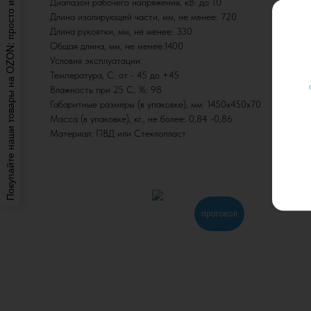
Покупайте наши товары на OZON: просто и удобно.
Диапазон рабочего напряжения, кВ: до 10
Длина изолирующей части, мм, не менее: 720
Длина рукоятки, мм, не менее: 330
Общая длина, мм, не менее:1400
Условия эксплуатации:
Температура, С: от - 45 до +45
Влажность при 25 С, %: 98
Габаритные размеры (в упаковке), мм: 1450х450х70
Масса (в упаковке), кг., не более: 0,84 -0,86
Материал: ПВД или Стеклопласт
протокол