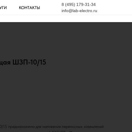
8 (495) 179-31-34
УГИ
КОНТАКТЫ
info@lab-electro.ru
щая ШЗП-10/15
/15 предназначена для наложения переносных заземлений