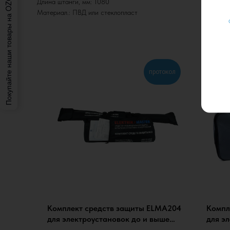
Покупайте наши товары на OZON: просто и удобно.
Длина штанги, мм: 1080
Материал.: ПВД или стеклопласт
протокол
Комплект средств защиты ELMA204
Компл
для электроустановок до и выше
для э
1000В в сумке (КСЗ-2П), с
эконом