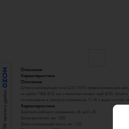
Описание
Характеристики
Описание
Штанга изолирующая типа ШЗП-10/15 предназначена для налож
из трубок ПВД Ф32 или стеклопластиковых труб Ф30. Штанги и
использования в электроустановках до 15 кВ и выше состоят из
Характеристики
Диапазон рабочего напряжения, кВ: до15 кВ
Длина рукоятоки, мм.: 330
Длина изолирующей части, мм.: 720