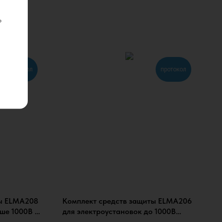
ь
протокол
протокол
ты ELMA208
Комплект средств защиты ELMA206
ше 1000В в
для электроустановок до 1000В
колами
минимальный в сумке (КСЗ-3П), с