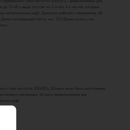
 и переменного тока частотой 50(60)Гц. Предназначены для
х до 15 кВ и выше состоят из 2-х или 3-х частей, которые
щи металлических муфт. Диапазон рабочего напряжения, кВ:
0 Длина изолирующей части, мм.: 720 Длина штанги, мм:
ласт
го тока частотой 50(60)Гц. Штанги могут быть изготовлены
ластикового материала. Штанги предназначены для
ческих муфт.