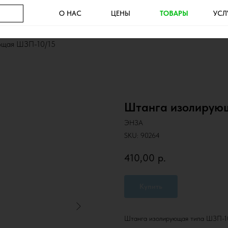
О НАС
ЦЕНЫ
ТОВАРЫ
УСЛ
ющая ШЗП-10/15
Штанга изолирую
ЭНЗА
SKU:
90264
410,00
р.
Купить
Штанга изолирующая типа ШЗП-10