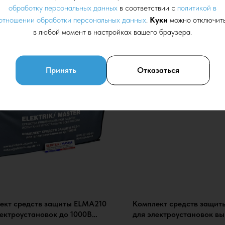
обработку персональных данных
в соответствии с
политикой в
отношении обработки персональных данных
.
Куки
можно отключит
в любой момент в настройках вашего браузера.
Принять
Отказаться
протокол
ект средств защиты ELMA210
Комплект средств защи
лектроустановок до 1000В
для электроустановок вы
 в сумке (КСЗ-1ЭП), с
сумке (КСЗ-4П), с прото