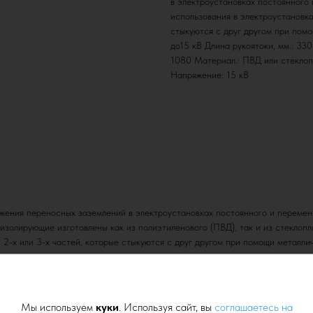
в электроустановках постоянного
использования в электроустановка
стыкуются с друг другом при помо
до15 кВ Длина рукоятоки, мм.: 33
1080 Материал.: ПВД или стеклоп
Напряжение: 15 кВ
ения переносных заземлений в электроустановках постоянного и переменно
золирующие изготовлены как из полиэтиленового (ПВД), так и из стеклоп
 2-х или 3-х частей, которые стыкуются с друг другом при помощи металли
Мы используем
куки
. Используя сайт, вы
соглашаетесь на