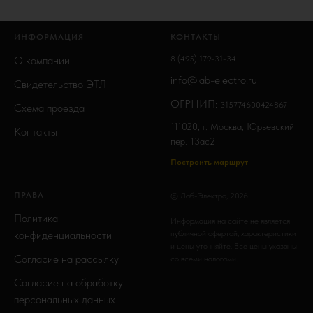
ИНФОРМАЦИЯ
КОНТАКТЫ
О компании
8 (495) 179-31-34
info@lab-electro.ru
Свидетельство ЭТЛ
ОГРНИП:
315774600424867
Схема проезда
111020, г. Москва, Юрьевский
Контакты
пер. 13ас2
Построить маршрут
ПРАВА
© Лаб-Электро, 2026.
Политика
Информация на сайте не является
конфиденциальности
публичной офертой, характеристики
и цены уточняйте. Все цены указаны
Согласие на рассылку
со всеми налогами.
Согласие на обработку
персональных данных