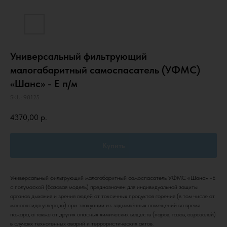
Универсальный фильтрующий
малогабаритный самоспасатель (УФМС)
«Шанс» - Е п/м
SKU:
98125
4370,00
р.
Купить
Универсальный фильтрующий малогабаритный самоспасатель УФМС «Шанс» -Е
с полумаской (базовая модель) предназначен для индивидуальной защиты
органов дыхания и зрения людей от токсичных продуктов горения (в том числе от
монооксида углерода) при эвакуации из задымлённых помещений во время
пожара, а также от других опасных химических веществ (паров, газов, аэрозолей)
в случаях техногенных аварий и террористических актов.