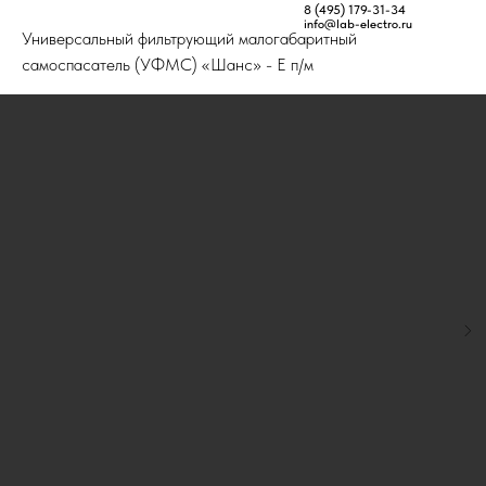
Главная
Товары
Пожарное оборудование
8 (495) 179-31-34
info@lab-electro.ru
Универсальный фильтрующий малогабаритный
самоспасатель (УФМС) «Шанс» - Е п/м