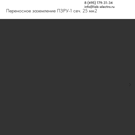
Главная
Товары
Переносные заземления
8 (495) 179-31-34
info@lab-electro.ru
Переносное заземление ПЗРУ-1 сеч. 25 мм2