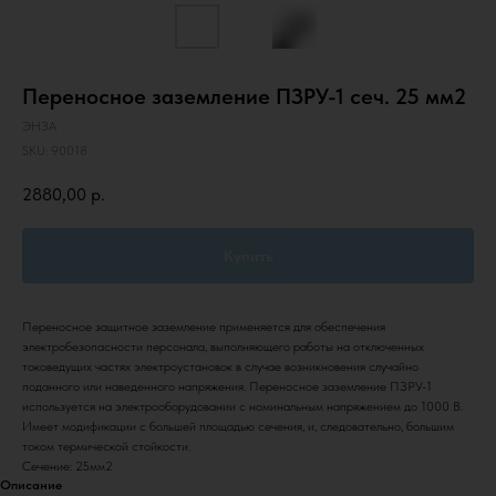
Переносное заземление ПЗРУ-1 сеч. 25 мм2
ЭНЗА
SKU:
90018
2880,00
р.
Купить
Переносное защитное заземление применяется для обеспечения
электробезопасности персонала, выполняющего работы на отключенных
токоведущих частях электроустановок в случае возникновения случайно
поданного или наведенного напряжения. Переносное заземление ПЗРУ-1
используется на электрооборудовании с номинальным напряжением до 1000 В.
Имеет модификации с большей площадью сечения, и, следовательно, большим
током термической стойкости.
Сечение: 25мм2
Описание