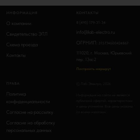
ИНФОРМАЦИЯ
КОНТАКТЫ
О компании
8 (495) 179-31-34
info@lab-electro.ru
Свидетельство ЭТЛ
ОГРНИП:
315774600424867
Схема проезда
111020, г. Москва, Юрьевский
Контакты
пер. 13ас2
Построить маршрут
ПРАВА
© Лаб-Электро, 2026.
Политика
Информация на сайте не является
конфиденциальности
публичной офертой, характеристики
и цены уточняйте. Все цены указаны
Согласие на рассылку
со всеми налогами.
Согласие на обработку
персональных данных