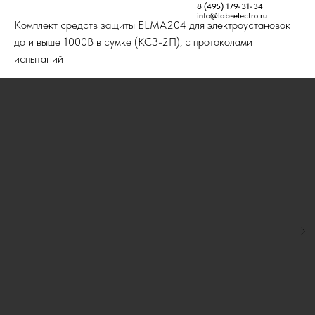
Главная
Товары
Комплекты средств защиты КСЗ ELMA200
8 (495) 179-31-34
info@lab-electro.ru
Комплект средств защиты ELMA204 для электроустановок
до и выше 1000В в сумке (КСЗ-2П), с протоколами
испытаний