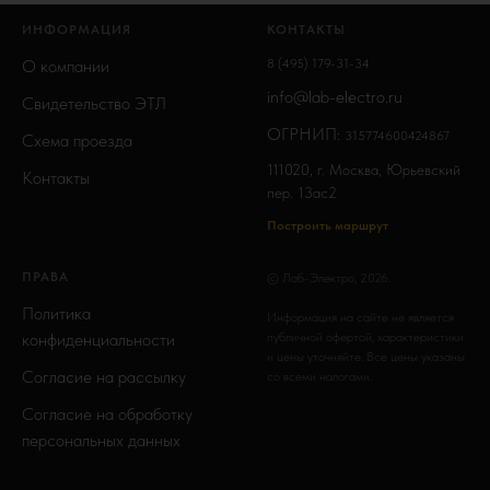
ИНФОРМАЦИЯ
КОНТАКТЫ
О компании
8 (495) 179-31-34
info@lab-electro.ru
Свидетельство ЭТЛ
ОГРНИП:
315774600424867
Схема проезда
111020, г. Москва, Юрьевский
Контакты
пер. 13ас2
Построить маршрут
ПРАВА
© Лаб-Электро, 2026.
Политика
Информация на сайте не является
конфиденциальности
публичной офертой, характеристики
и цены уточняйте. Все цены указаны
Согласие на рассылку
со всеми налогами.
Согласие на обработку
персональных данных