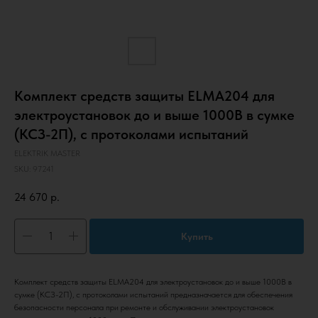
Комплект средств защиты ELMA204 для
электроустановок до и выше 1000В в сумке
(КСЗ-2П), с протоколами испытаний
ELEKTRIK MASTER
SKU:
97241
24 670
р.
Купить
Комплект средств защиты ELMA204 для электроустановок до и выше 1000В в
сумке (КСЗ-2П), с протоколами испытаний предназначается для обеспечения
безопасности персонала при ремонте и обслуживании электроустановок