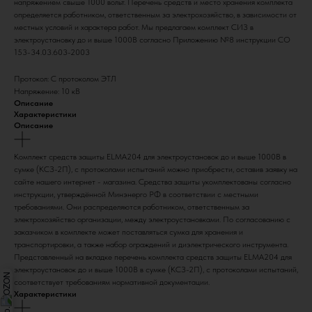
напряжением свыше 1000 вольт. Перечень средств и место хранения комплекта
определяется работником, ответственным за электрохозяйство, в зависимости от
местных условий и характера работ. Мы предлагаем комплект СИЗ в
электроустановку до и выше 1000В согласно Приложению №8 инструкции СО
153-34.03.603-2003
Протокол: С протоколом ЭТЛ
Напряжение: 10 кВ
Описание
Характеристики
Описание
Комплект средств защиты ELMA204 для электроустановок до и выше 1000В в
сумке (КСЗ-2П), с протоколами испытаний можно приобрести, оставив заявку на
сайте нашего интернет - магазина. Средства защиты укомплектованы согласно
инструкции, утверждённой Минэнерго РФ в соответствии с местными
требованиями. Они распределяются работником, ответственным за
электрохозяйство организации, между электроустановками. По согласованию с
заказчиком в комплекте может поставляться сумка для хранения и
транспортировки, а также набор ограждений и диэлектрического инструмента.
Представленный на вкладке перечень комплекта средств защиты ELMA204 для
электроустановок до и выше 1000В в сумке (КСЗ-2П), с протоколами испытаний,
соответствует требованиям нормативной документации.
Характеристики